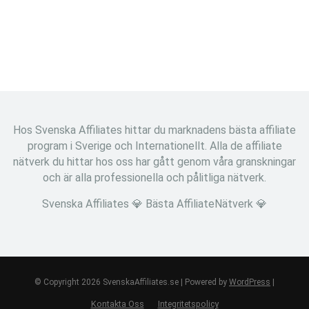
Hos Svenska Affiliates hittar du marknadens bästa affiliate
program i Sverige och Internationellt. Alla de affiliate
nätverk du hittar hos oss har gått genom våra granskningar
och är alla professionella och pålitliga nätverk.
Svenska Affiliates 💎 Bästa AffiliateNätverk 💎
© Copyright 2026 SvenskaAffiliates.se | Powered by
WordPress
|
Kontakta Oss
Integritetspolicy