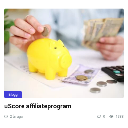
Blogg
uScore affiliateprogram
2 år ago
0
1388