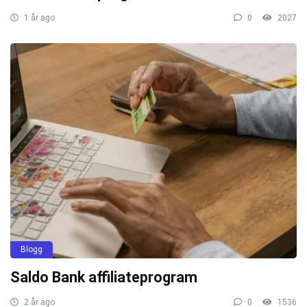
1 år ago
0
2027
Blogg
Saldo Bank affiliateprogram
2 år ago
0
1536