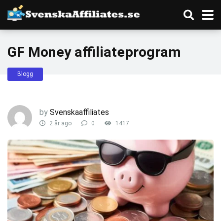
GF Money affiliateprogram
Blogg
by
Svenskaaffiliates
2 år ago
0
1417