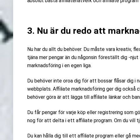
absolut bästa affiliatenätverk och affiliate progr
3. Nu är du redo att markna
Nu har du allt du behöver. Du måste vara kreativ, flexi
tjäna mer pengar än du någonsin föreställt dig -njut a
marknadsföring i en egen liga.
Du behöver inte oroa dig för att bossar flåsar dig i 
webbplats. Affiliate marknadsföring ger dig också 
behöver göra är att lägga till affiliate länkar och ba
Du får pengar för varje köp eller registrering som g
nog för att delta i ett affiliate program. Om du vill t
Du kan hålla dig till ett affiliate program eller gå m