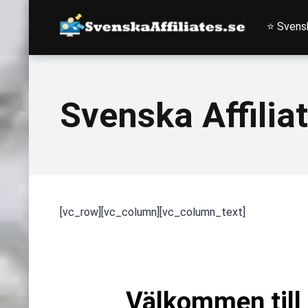
⭐ Svensk
Svenska Affilia
[vc_row][vc_column][vc_column_text]
Välkommen till 