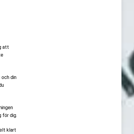
g att
te
g och din
du
dningen
 för dig.
elt klart