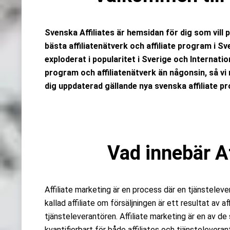
Svenska Affiliates är hemsidan för dig som vill
bästa affiliatenätverk och affiliate program i Sv
exploderat i popularitet i Sverige och Internation
program och affiliatenätverk än någonsin, så v
dig uppdaterad gällande nya svenska affiliate 
Vad innebär Af
Affiliate marketing är en process där en tjänstelever
kallad affiliate om försäljningen är ett resultat av 
tjänsteleverantören. Affiliate marketing är en av 
kvantifierbart för både affiliates och tjänsteleveran