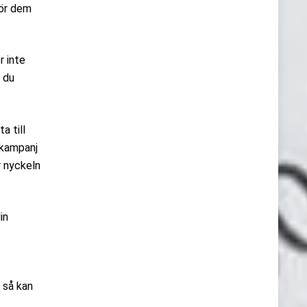
för dem
r inte
 du
a till
 kampanj
r nyckeln
in
 så kan