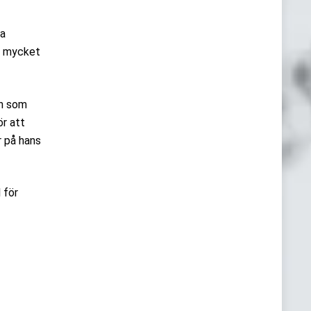
ta
en mycket
en som
ör att
r på hans
 för