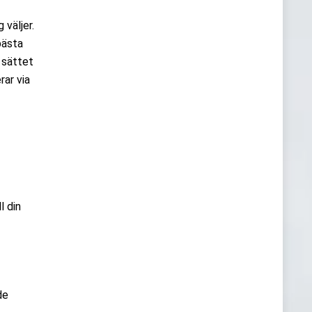
 väljer.
bästa
 sättet
ar via
l din
de