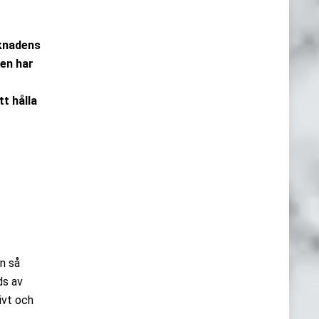
rknadens
gen har
t hålla
en så
ds av
ivt och