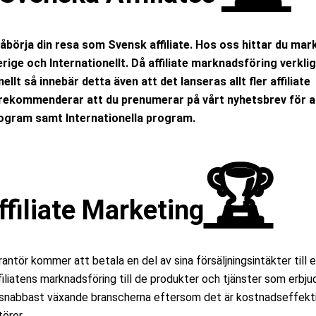
 påbörja din resa som Svensk affiliate. Hos oss hittar du ma
erige och Internationellt. Då affiliate marknadsföring verkli
ellt så innebär detta även att det lanseras allt fler affiliate
i rekommenderar att du prenumerar på vårt nyhetsbrev för at
program samt Internationella program.
🏆
filiate Marketing
antör kommer att betala en del av sina försäljningsintäkter till 
affiliatens marknadsföring till de produkter och tjänster som erbju
de snabbast växande branscherna eftersom det är kostnadseffekt
törer.