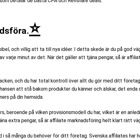
am som betalar de bästa CPA och Revshare deals.
⭐
dsföra.
bel, och villig att ta till nya idéer. I detta skede är du på god vä
v varje minut av det. När det gäller att tjäna pengar, så är affilia
nacken, och du har total kontroll över allt du gör med ditt företa
chansen att stå bakom produkter du känner och älskar, det enda 
nners på din hemsida.
örs, beroende på vilken provisionsmodell du har, vilket är en anle
jäna extra pengar, så är affiliate marknadsföring helt klart rätt väg
ed i så många du behöver för ditt företag. Svenska affiliates har h