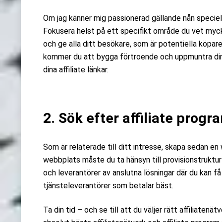
Om jag känner mig passionerad gällande nån speciell n
Fokusera helst på ett specifikt område du vet myc
och ge alla ditt besökare, som är potentiella köpa
kommer du att bygga förtroende och uppmuntra di
dina affiliate länkar.
2. Sök efter affiliate progr
Som är relaterade till ditt intresse, skapa sedan e
webbplats måste du ta hänsyn till provisionstruktur
och leverantörer av anslutna lösningar där du kan 
tjänsteleverantörer som betalar bäst.
Ta din tid – och se till att du väljer rätt affiliatenät