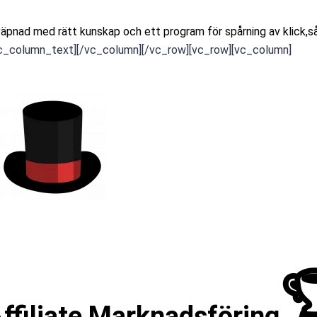
väpnad med rätt kunskap och ett program för spårning av klick,så
c_column_text][/vc_column][/vc_row][vc_row][vc_column]

Affiliate Marknadsföring