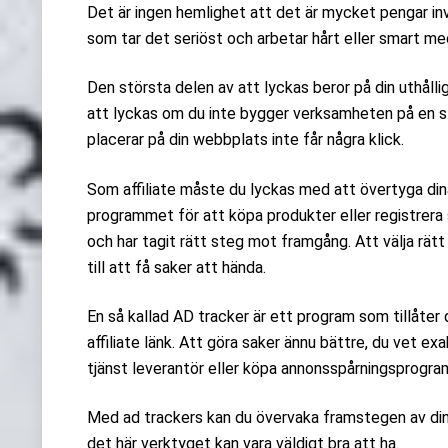
Det är ingen hemlighet att det är mycket pengar inv
som tar det seriöst och arbetar hårt eller smart med
Den största delen av att lyckas beror på din uthål
att lyckas om du inte bygger verksamheten på en st
placerar på din webbplats inte får några klick.
Som affiliate måste du lyckas med att övertyga dina
programmet för att köpa produkter eller registrera s
och har tagit rätt steg mot framgång. Att välja rä
till att få saker att hända.
En så kallad AD tracker är ett program som tillåter 
affiliate länk. Att göra saker ännu bättre, du vet e
tjänst leverantör eller köpa annonsspårningsprogra
Med ad trackers kan du övervaka framstegen av dina k
det här verktyget kan vara väldigt bra att ha.