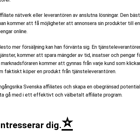
filiate nätverk eller leverantören av anslutna lösningar. Den bäs
han kommer att få möjligheter att annonsera sin produkter till 
engar online.
 desto mer försäljning kan han förvänta sig. En tjänsteleverantör
jänster, kommer att spara mängder av tid, insatser och pengar f
te marknadsföraren kommer att gynnas från varje kund som klicka
m faktiskt köper en produkt från tjänsteleverantören.
mgångsrika Svenska affiliates och skapa en obegränsad potential
ta gå med i ett effektivt och välbetalt affiliate program.
⭐
intresserar dig.